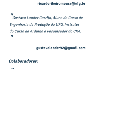
ricardoribeiromoura@ufg.br
"
Gustavo Lander Carrijo, Aluno do Curso de
Engenharia de Produção da UFG, Instrutor
do Curso de Arduino e Pesquisador do CRA.
"
gustavolander92@gmail.com
Colaboradores:
"
José Jean-Paul Zanlucchi de Souza Tavares,
Professor DE do Curso de Enhenharia
Mecatrônica da UFU, Engenheiro Mecânico,
"
Doutor em Eng. Mecatrônica.
jean.tavares@mecanica.ufu.br
"
Wisley Falco Sales, Professor DE do Curso
de Engenharia Mecânica da UFU, Engenheiro
"